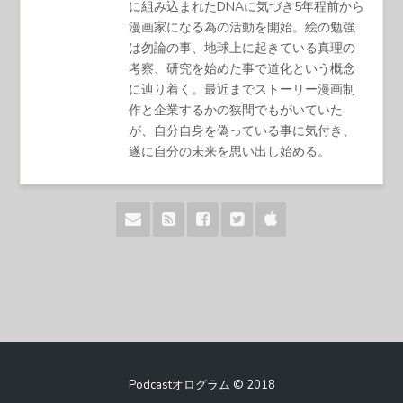
に組み込まれたDNAに気づき5年程前から
漫画家になる為の活動を開始。絵の勉強
は勿論の事、地球上に起きている真理の
考察、研究を始めた事で道化という概念
に辿り着く。最近までストーリー漫画制
作と企業するかの狭間でもがいていた
が、自分自身を偽っている事に気付き、
遂に自分の未来を思い出し始める。
Podcastオログラム © 2018