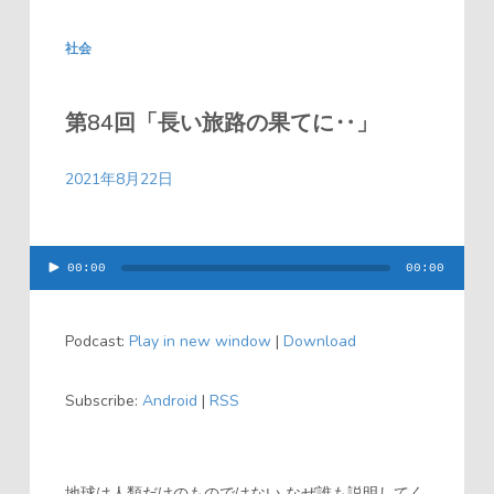
社会
第84回「長い旅路の果てに‥」
2021年8月22日
00:00
00:00
音
声
Podcast:
Play in new window
|
Download
プ
レ
Subscribe:
Android
|
RSS
ー
ヤ
ー
地球は人類だけのものではない なぜ誰も説明してく