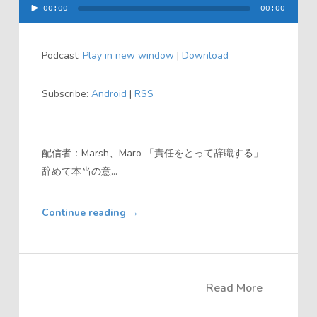
00:00
00:00
音
声
Podcast:
Play in new window
|
Download
プ
レ
Subscribe:
Android
|
RSS
ー
ヤ
ー
配信者：Marsh、Maro 「責任をとって辞職する」
辞めて本当の意...
Continue reading
→
Read More