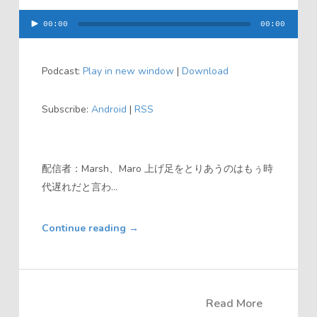
00:00
00:00
音
声
Podcast:
Play in new window
|
Download
プ
レ
Subscribe:
Android
|
RSS
ー
ヤ
ー
配信者：Marsh、Maro 上げ足をとりあうのはもぅ時
代遅れだと言わ...
Continue reading
→
Read More