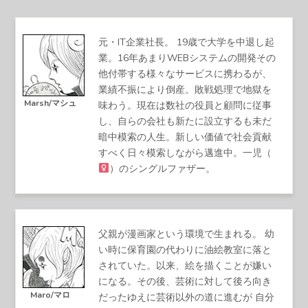
元・IT企業社長。 19歳で大学を中退し起
業。16年あまりWEBシステムの開発その
他付帯する様々なサービスに携わるが、
業績不振により倒産。敗戦処理で地獄を
Marsh/マシュ
味わう。現在は数社の役員と顧問に従事
し、自らの会社も新たに設立するも未だ
暗中模索の人生。新しい価値で社会貢献
すべく日々模索しながら邁進中。一児（
）のシングルファザー。
父親が漫画家という環境で生まれる。 幼
い時に保育園の代わりに油絵教室に落と
されていた。以来、絵を描くことが嫌い
になる。その後、芸術に対して後ろ向き
Maro/マロ
だったゆえに芸術以外の道に進むが 自分