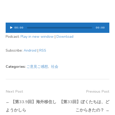
音
00:00
00:00
声
Podcast:
Play in new window
|
Download
プ
レ
ー
Subscribe:
Android
|
RSS
ヤ
ー
Categories:
ご意見ご感想
,
社会
Next Post
Previous Post
←
【第33.9回】海外移住し
【第33回】ぼくたちは、ど
ようかしら
こからきたの？
→