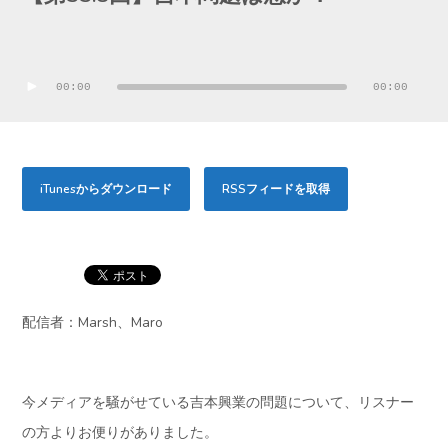
音
声
00:00
00:00
プ
レ
ー
iTunesからダウンロード
RSSフィードを取得
ヤ
ー
配信者：Marsh、Maro
今メディアを騒がせている吉本興業の問題について、リスナー
の方よりお便りがありました。