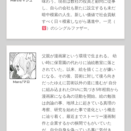
Marsh/マシュ
味わう。現在は数社の役員と顧問に従事
し、自らの会社も新たに設立するも未だ
暗中模索の人生。新しい価値で社会貢献
すべく日々模索しながら邁進中。一児（
）のシングルファザー。
父親が漫画家という環境で生まれる。 幼
い時に保育園の代わりに油絵教室に落と
されていた。以来、絵を描くことが嫌い
になる。その後、芸術に対して後ろ向き
Maro/マロ
だったゆえに芸術以外の道に進むが 自分
に組み込まれたDNAに気づき5年程前から
漫画家になる為の活動を開始。絵の勉強
は勿論の事、地球上に起きている真理の
考察、研究を始めた事で道化という概念
に辿り着く。最近までストーリー漫画制
作と企業するかの狭間でもがいていた
が、自分自身を偽っている事に気付き、