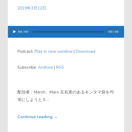
2019年3月12日
00:00
00:00
音
声
Podcast:
Play in new window
|
Download
プ
レ
Subscribe:
Android
|
RSS
ー
ヤ
ー
配信者：Marsh、Maro 左右差のあるキンタマ袋を均
等にしようと５...
Continue reading
→