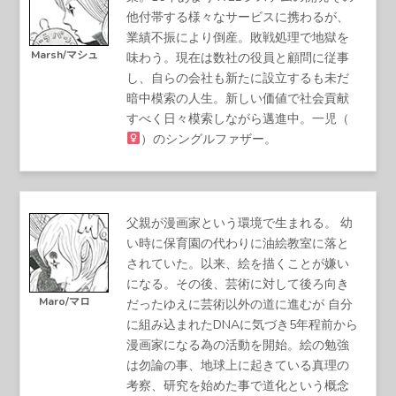
他付帯する様々なサービスに携わるが、
業績不振により倒産。敗戦処理で地獄を
Marsh/マシュ
味わう。現在は数社の役員と顧問に従事
し、自らの会社も新たに設立するも未だ
暗中模索の人生。新しい価値で社会貢献
すべく日々模索しながら邁進中。一児（
）のシングルファザー。
父親が漫画家という環境で生まれる。 幼
い時に保育園の代わりに油絵教室に落と
されていた。以来、絵を描くことが嫌い
になる。その後、芸術に対して後ろ向き
Maro/マロ
だったゆえに芸術以外の道に進むが 自分
に組み込まれたDNAに気づき5年程前から
漫画家になる為の活動を開始。絵の勉強
は勿論の事、地球上に起きている真理の
考察、研究を始めた事で道化という概念