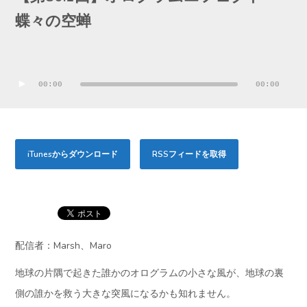
蝶々の空蝉
音
声
00:00
00:00
プ
レ
ー
iTunesからダウンロード
RSSフィードを取得
ヤ
ー
配信者：Marsh、Maro
地球の片隅で起きた誰かのオログラムの小さな風が、地球の裏
側の誰かを救う大きな突風になるかも知れません。