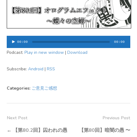
音
00:00
00:00
声
Podcast:
Play in new window
|
Download
プ
レ
ー
Subscribe:
Android
|
RSS
ヤ
ー
Categories:
ご意見ご感想
Next Post
Previous Post
←
【第80.2回】囚われの愚
【第80回】暗闇の愚 〜