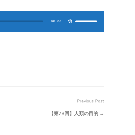
ボ
リ
ュ
00:00
ー
ム
調
節
に
は
上
下
矢
印
キ
ー
を
使
っ
て
く
だ
さ
い。
Previous Post
【第73回】人類の目的
→