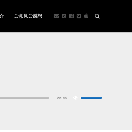
介
ご意見ご感想
ボ
リ
ュ
00:00
ー
ム
調
節
に
は
上
下
矢
印
キ