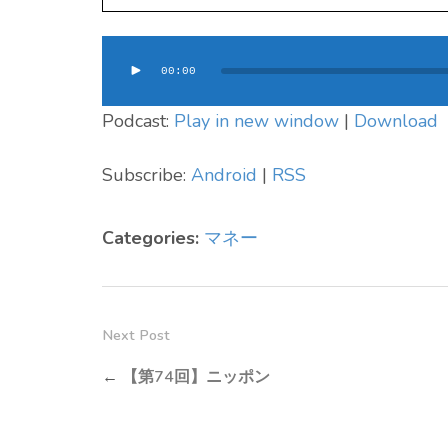
音
00:00
声
プ
Podcast:
Play in new window
|
Download
レ
ー
Subscribe:
Android
|
RSS
ヤ
ー
Categories:
マネー
Next Post
←
【第74回】ニッポン