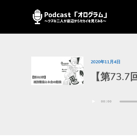
2020年11月4日
【第73.
音
00:00
声
プ
レ
ー