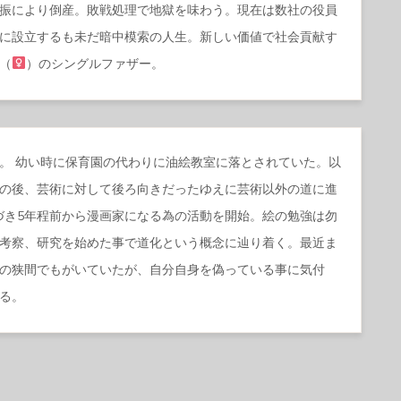
振により倒産。敗戦処理で地獄を味わう。現在は数社の役員
に設立するも未だ暗中模索の人生。新しい価値で社会貢献す
（
）のシングルファザー。
。 幼い時に保育園の代わりに油絵教室に落とされていた。以
の後、芸術に対して後ろ向きだったゆえに芸術以外の道に進
気づき5年程前から漫画家になる為の活動を開始。絵の勉強は勿
考察、研究を始めた事で道化という概念に辿り着く。最近ま
の狭間でもがいていたが、自分自身を偽っている事に気付
る。