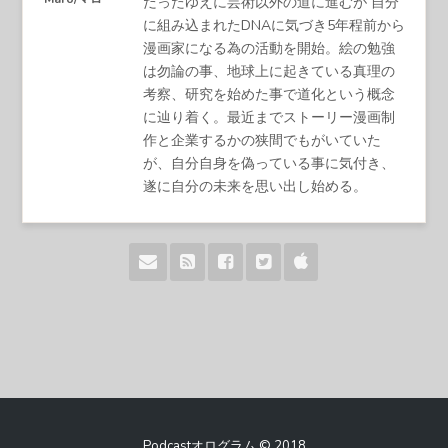
だったゆえに芸術以外の道に進むが 自分
に組み込まれたDNAに気づき5年程前から
漫画家になる為の活動を開始。絵の勉強
は勿論の事、地球上に起きている真理の
考察、研究を始めた事で道化という概念
に辿り着く。最近までストーリー漫画制
作と企業するかの狭間でもがいていた
が、自分自身を偽っている事に気付き、
遂に自分の未来を思い出し始める。
Podcastオログラム © 2018