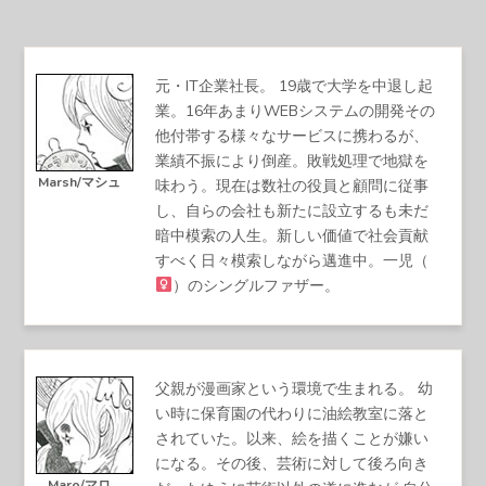
元・IT企業社長。 19歳で大学を中退し起
業。16年あまりWEBシステムの開発その
他付帯する様々なサービスに携わるが、
業績不振により倒産。敗戦処理で地獄を
Marsh/マシュ
味わう。現在は数社の役員と顧問に従事
し、自らの会社も新たに設立するも未だ
暗中模索の人生。新しい価値で社会貢献
すべく日々模索しながら邁進中。一児（
）のシングルファザー。
父親が漫画家という環境で生まれる。 幼
い時に保育園の代わりに油絵教室に落と
されていた。以来、絵を描くことが嫌い
になる。その後、芸術に対して後ろ向き
Maro/マロ