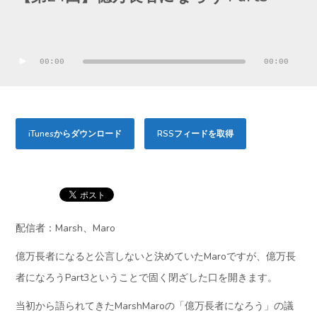
音
声
00:00
00:00
プ
レ
ー
iTunesからダウンロード
RSSフィードを取得
ヤ
ー
配信者：Marsh、Maro
億万長者になると公言しないと決めていたMaroですが、億万長
者になろうPart3ということで固く閉ざした口を開きます。
当初から語られてきたMarshMaroの「億万長者になろう」の議