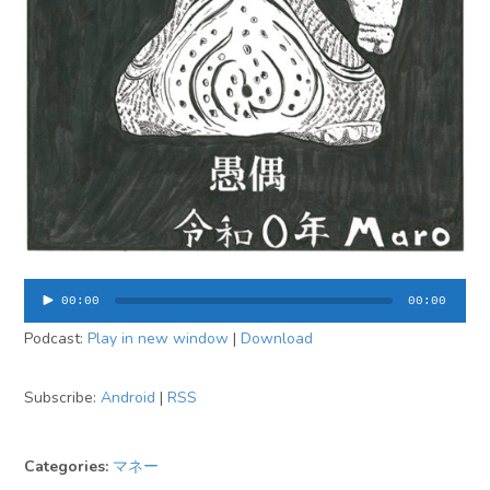
音
00:00
00:00
声
Podcast:
Play in new window
|
Download
プ
レ
ー
Subscribe:
Android
|
RSS
ヤ
ー
Categories:
マネー