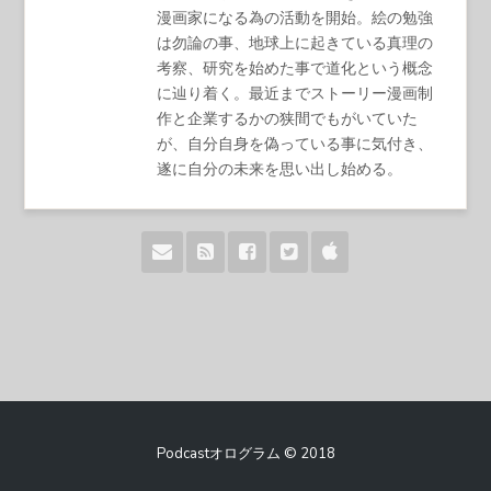
漫画家になる為の活動を開始。絵の勉強
は勿論の事、地球上に起きている真理の
考察、研究を始めた事で道化という概念
に辿り着く。最近までストーリー漫画制
作と企業するかの狭間でもがいていた
が、自分自身を偽っている事に気付き、
遂に自分の未来を思い出し始める。
Podcastオログラム © 2018