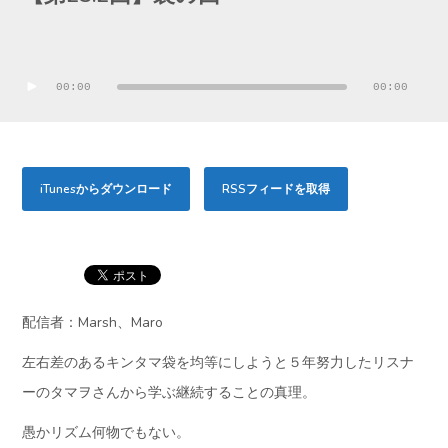
音
声
00:00
00:00
プ
レ
ー
iTunesからダウンロード
RSSフィードを取得
ヤ
ー
配信者：Marsh、Maro
左右差のあるキンタマ袋を均等にしようと５年努力したリスナ
ーのタマヲさんから学ぶ継続することの真理。
愚かリズム何物でもない。