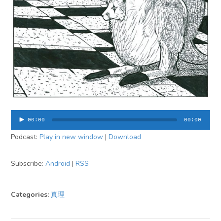
音
00:00
00:00
声
Podcast:
Play in new window
|
Download
プ
レ
ー
Subscribe:
Android
|
RSS
ヤ
ー
Categories:
真理