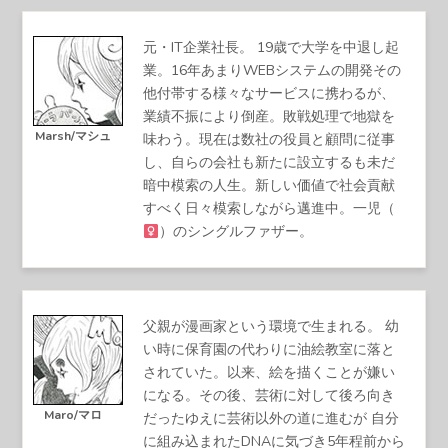
元・IT企業社長。 19歳で大学を中退し起
業。16年あまりWEBシステムの開発その
他付帯する様々なサービスに携わるが、
業績不振により倒産。敗戦処理で地獄を
Marsh/マシュ
味わう。現在は数社の役員と顧問に従事
し、自らの会社も新たに設立するも未だ
暗中模索の人生。新しい価値で社会貢献
すべく日々模索しながら邁進中。一児（
）のシングルファザー。
父親が漫画家という環境で生まれる。 幼
い時に保育園の代わりに油絵教室に落と
されていた。以来、絵を描くことが嫌い
になる。その後、芸術に対して後ろ向き
Maro/マロ
だったゆえに芸術以外の道に進むが 自分
に組み込まれたDNAに気づき5年程前から